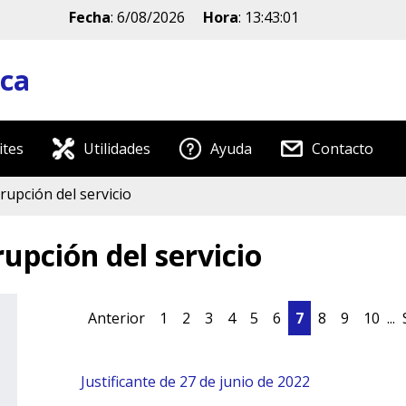
Fecha
:
6/08/2026
Hora
:
13:43:01
ica
ites
Utilidades
Ayuda
Contacto
rrupción del servicio
rupción del servicio
Anterior
1
2
3
4
5
6
7
8
9
10
...
Justificante de 27 de junio de 2022