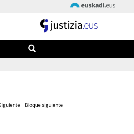
Fecha
:
6/08/2026
Hora
:
13:43:01
Siguiente
Bloque siguiente