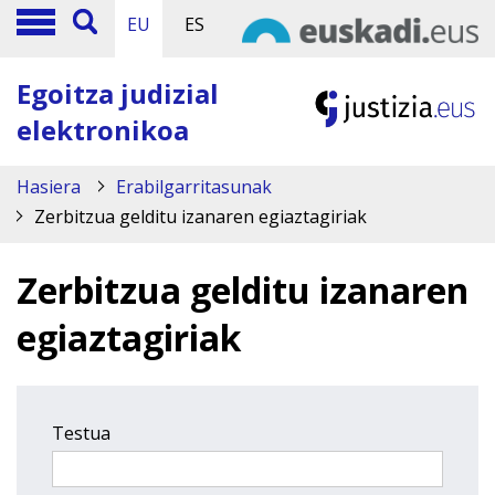
EU
ES
Egoitza judizial
elektronikoa
Hasiera
Erabilgarritasunak
Zerbitzua gelditu izanaren egiaztagiriak
Zerbitzua gelditu izanaren
egiaztagiriak
Testua