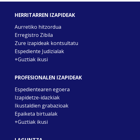
HERRITARREN IZAPIDEAK
Aurretiko hitzordua
Erregistro Zibila
Zure izapideak kontsultatu
Espediente Judizialak
+Guztiak ikusi
PROFESIONALEN IZAPIDEAK
Espedientearen egoera
Izapidetze-idazkiak
Ikustaldien grabazioak
Epaiketa birtualak
+Guztiak ikusi
LAGUNTZA