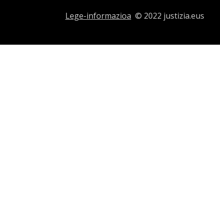
Lege-informazioa
© 2022 justizia.eus