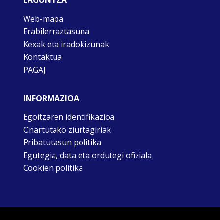
Web-mapa
Erabilerraztasuna
Kexak eta iradokizunak
Kontaktua
PAGAJ
INFORMAZIOA
Egoitzaren identifikazioa
Onartutako ziurtagiriak
Pribatutasun politika
Egutegia, data eta ordutegi ofiziala
Cookien politika