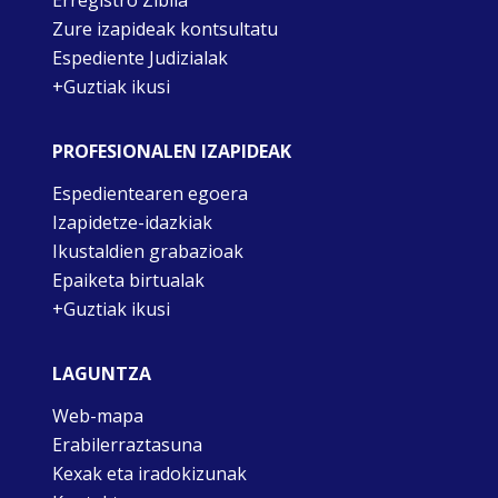
Erregistro Zibila
Zure izapideak kontsultatu
Espediente Judizialak
+Guztiak ikusi
PROFESIONALEN IZAPIDEAK
Espedientearen egoera
Izapidetze-idazkiak
Ikustaldien grabazioak
Epaiketa birtualak
+Guztiak ikusi
LAGUNTZA
Web-mapa
Erabilerraztasuna
Kexak eta iradokizunak