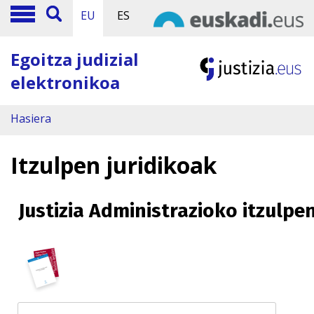
EU
ES
Egoitza judizial
elektronikoa
Hasiera
Itzulpen juridikoak
Justizia Administrazioko itzulpe