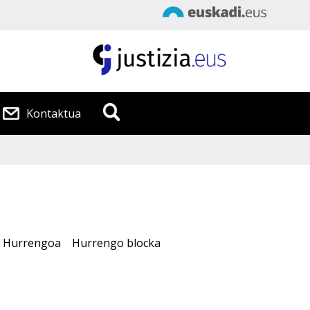
Data
:
2026/08/ 7
Kontaktua
Ordua
:
21:54:34
Hurrengoa
Hurrengo blocka