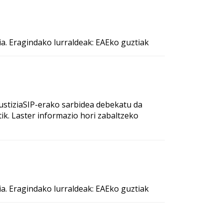
ia. Eragindako lurraldeak: EAEko guztiak
ustiziaSIP-erako sarbidea debekatu da
tik. Laster informazio hori zabaltzeko
ia. Eragindako lurraldeak: EAEko guztiak