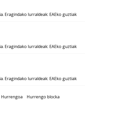
ia. Eragindako lurraldeak: EAEko guztiak
ia. Eragindako lurraldeak: EAEko guztiak
ia. Eragindako lurraldeak: EAEko guztiak
Hurrengoa
Hurrengo blocka