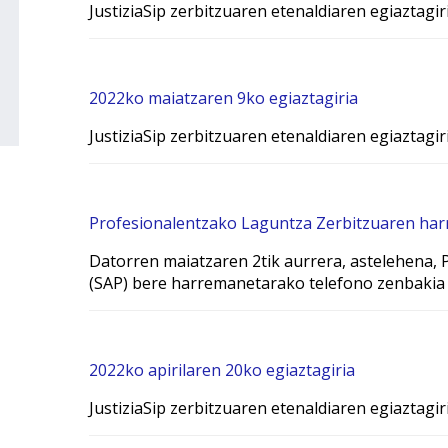
JustiziaSip zerbitzuaren etenaldiaren egiaztagir
2022ko maiatzaren 9ko egiaztagiria
JustiziaSip zerbitzuaren etenaldiaren egiaztagir
Profesionalentzako Laguntza Zerbitzuaren har
Datorren maiatzaren 2tik aurrera, astelehena,
(SAP) bere harremanetarako telefono zenbakia 
2022ko apirilaren 20ko egiaztagiria
JustiziaSip zerbitzuaren etenaldiaren egiaztagir