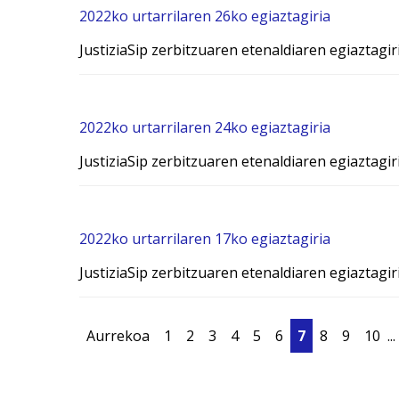
2022ko urtarrilaren 26ko egiaztagiria
JustiziaSip zerbitzuaren etenaldiaren egiaztagir
2022ko urtarrilaren 24ko egiaztagiria
JustiziaSip zerbitzuaren etenaldiaren egiaztagir
2022ko urtarrilaren 17ko egiaztagiria
JustiziaSip zerbitzuaren etenaldiaren egiaztagir
Aurrekoa
1
2
3
4
5
6
7
8
9
10
...