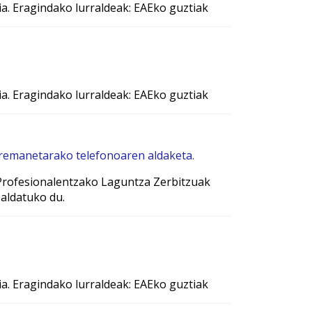
ia. Eragindako lurraldeak: EAEko guztiak
ia. Eragindako lurraldeak: EAEko guztiak
remanetarako telefonoaren aldaketa.
 Profesionalentzako Laguntza Zerbitzuak
aldatuko du.
ia. Eragindako lurraldeak: EAEko guztiak