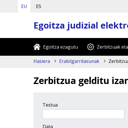
EU
ES
Egoitza judizial elekt
Egoitza ezagutu
Zerbitzuak eta
Hasiera
Erabilgarritasunak
Zerbitzua
Zerbitzua gelditu iza
Testua
Data