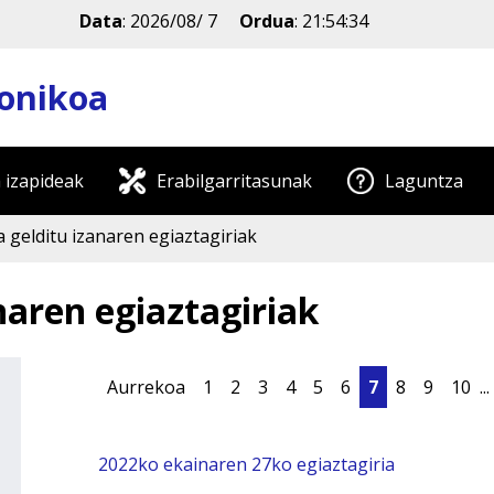
Data
:
2026/08/ 7
Ordua
:
21:54:34
ronikoa
 izapideak
Erabilgarritasunak
Laguntza
 gelditu izanaren egiaztagiriak
naren egiaztagiriak
Aurrekoa
1
2
3
4
5
6
7
8
9
10
...
2022ko ekainaren 27ko egiaztagiria