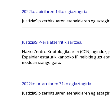
2022ko apirilaren 14ko egiaztagiria
JustiziaSip zerbitzuaren etenaldiaren egiaztagir
JustiziaSIP-era atzerritik sartzea.
Nazio Zentro Kriptologikoaren (CCN) aginduz, j
Espainiar estatutik kanpoko IP helbide guztieta
moduan izango gara.
2022ko urtarrilaren 31ko egiaztagiria
JustiziaSip zerbitzuaren etenaldiaren egiaztagir