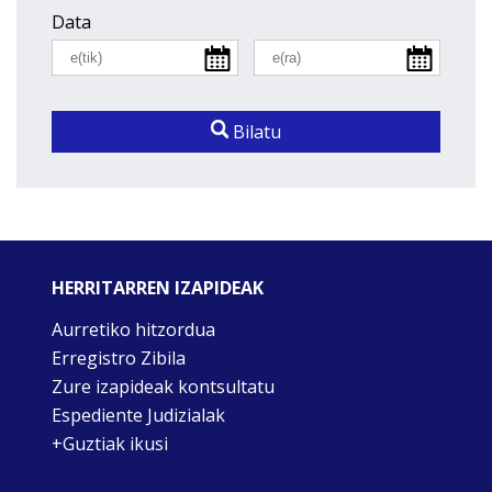
Data
Bilatu
HERRITARREN IZAPIDEAK
Aurretiko hitzordua
Erregistro Zibila
Zure izapideak kontsultatu
Espediente Judizialak
+Guztiak ikusi