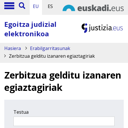
EU
ES
Egoitza judizial
elektronikoa
Hasiera
Erabilgarritasunak
Zerbitzua gelditu izanaren egiaztagiriak
Zerbitzua gelditu izanaren
egiaztagiriak
Testua