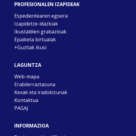
PROFESIONALEN IZAPIDEAK
Espedientearen egoera
Izapidetze-idazkiak
Ikustaldien grabazioak
Epaiketa birtualak
+Guztiak ikusi
LAGUNTZA
Web-mapa
Erabilerraztasuna
Kexak eta iradokizunak
Kontaktua
PAGAJ
INFORMAZIOA