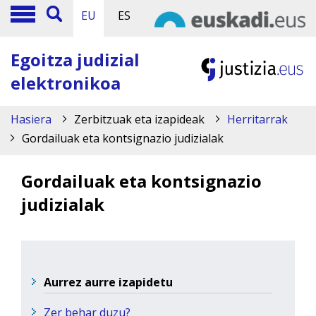
EU
ES
Egoitza judizial
elektronikoa
Hasiera
Zerbitzuak eta izapideak
Herritarrak
Gordailuak eta kontsignazio judizialak
Gordailuak eta kontsignazio
judizialak
Aurrez aurre izapidetu
Zer behar duzu?