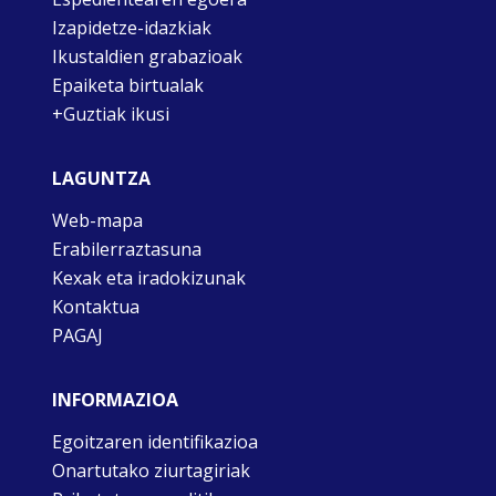
Izapidetze-idazkiak
Ikustaldien grabazioak
Epaiketa birtualak
+Guztiak ikusi
LAGUNTZA
Web-mapa
Erabilerraztasuna
Kexak eta iradokizunak
Kontaktua
PAGAJ
INFORMAZIOA
Egoitzaren identifikazioa
Onartutako ziurtagiriak