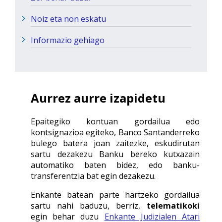
Noiz eta non eskatu
Informazio gehiago
Aurrez aurre izapidetu
Epaitegiko kontuan gordailua edo
kontsignazioa egiteko, Banco Santanderreko
bulego batera joan zaitezke, eskudirutan
sartu dezakezu Banku bereko kutxazain
automatiko baten bidez, edo banku-
transferentzia bat egin dezakezu.
Enkante batean parte hartzeko gordailua
sartu nahi baduzu, berriz,
telematikoki
egin behar duzu
Enkante Judizialen Atari