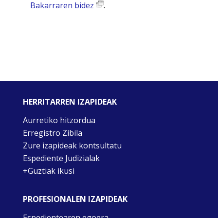
Bakarraren bidez
.
HERRITARREN IZAPIDEAK
Aurretiko hitzordua
Erregistro Zibila
Zure izapideak kontsultatu
Espediente Judizialak
+Guztiak ikusi
PROFESIONALEN IZAPIDEAK
Espedientearen egoera