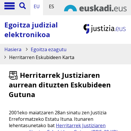
EU
ES
Egoitza judizial
elektronikoa
Hasiera
Egoitza ezagutu
Herritarren Eskubideen Karta
Herritarrek Justiziaren
aurrean dituzten Eskubideen
Gutuna
2001eko maiatzaren 28an sinatu zen Justizia
Erreformatzeko Estatu Ituna. Itunaren
lehentasunetako bat
Herritarrek Justiziaren