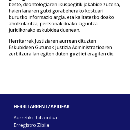
beste, deontologiaren ikuspegitik jokabide zuzena,
haien lanaren gutxi gorabeherako kostuari
buruzko informazio argia, eta kalitatezko doako
aholkularitza, pertsonak doako laguntza
juridikorako eskubidea duenean.
Herritarrek Justiziaren aurrean dituzten
Eskubideen Gutunak Justizia Administrazioaren
zerbitzura lan egiten duten
guztiei
eragiten die.
HERRITARREN IZAPIDEAK
Aurretiko hitzordua
Erregistro Zibila