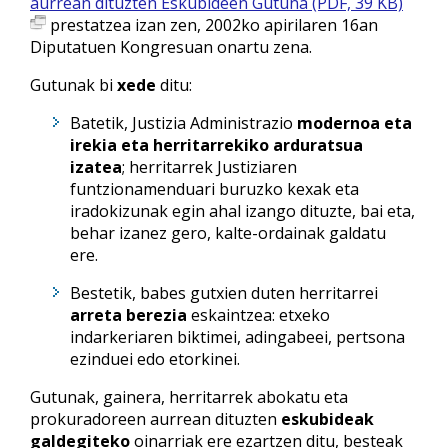
aurrean dituzten Eskubideen Gutuna (PDF, 39 KB)
prestatzea izan zen, 2002ko apirilaren 16an
Diputatuen Kongresuan onartu zena.
Gutunak bi
xede
ditu:
Batetik, Justizia Administrazio
modernoa eta
irekia eta herritarrekiko arduratsua
izatea
; herritarrek Justiziaren
funtzionamenduari buruzko kexak eta
iradokizunak egin ahal izango dituzte, bai eta,
behar izanez gero, kalte-ordainak galdatu
ere.
Bestetik, babes gutxien duten herritarrei
arreta berezia
eskaintzea: etxeko
indarkeriaren biktimei, adingabeei, pertsona
ezinduei edo etorkinei.
Gutunak, gainera, herritarrek abokatu eta
prokuradoreen aurrean dituzten
eskubideak
galdegiteko
oinarriak ere ezartzen ditu, besteak