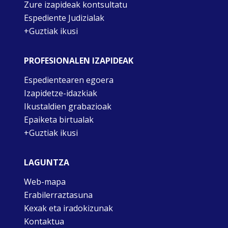
Zure izapideak kontsultatu
Espediente Judizialak
+Guztiak ikusi
PROFESIONALEN IZAPIDEAK
Espedientearen egoera
Izapidetze-idazkiak
Ikustaldien grabazioak
Epaiketa birtualak
+Guztiak ikusi
LAGUNTZA
Web-mapa
Erabilerraztasuna
Kexak eta iradokizunak
Kontaktua