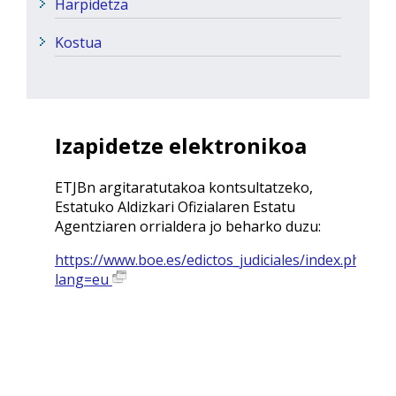
Harpidetza
Kostua
Izapidetze elektronikoa
ETJBn argitaratutakoa kontsultatzeko,
Estatuko Aldizkari Ofizialaren Estatu
Agentziaren orrialdera jo beharko duzu:
https://www.boe.es/edictos_judiciales/index.php?
lang=eu