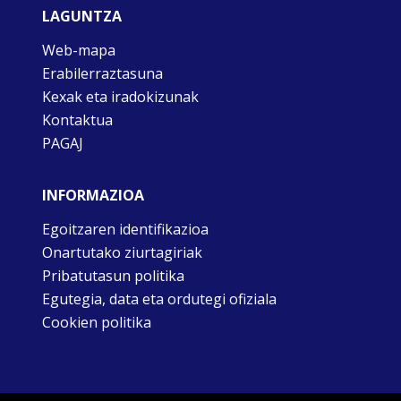
LAGUNTZA
Web-mapa
Erabilerraztasuna
Kexak eta iradokizunak
Kontaktua
PAGAJ
INFORMAZIOA
Egoitzaren identifikazioa
Onartutako ziurtagiriak
Pribatutasun politika
Egutegia, data eta ordutegi ofiziala
Cookien politika