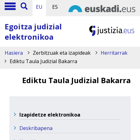
EU
ES
Egoitza judizial
elektronikoa
Hasiera
Zerbitzuak eta izapideak
Herritarrak
Ediktu Taula Judizial Bakarra
Ediktu Taula Judizial Bakarra
Izapidetze elektronikoa
Deskribapena