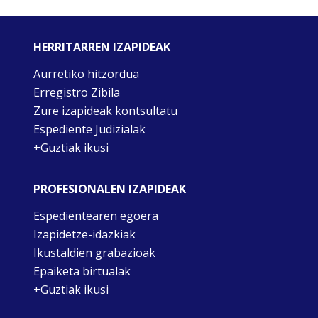
HERRITARREN IZAPIDEAK
Aurretiko hitzordua
Erregistro Zibila
Zure izapideak kontsultatu
Espediente Judizialak
+Guztiak ikusi
PROFESIONALEN IZAPIDEAK
Espedientearen egoera
Izapidetze-idazkiak
Ikustaldien grabazioak
Epaiketa birtualak
+Guztiak ikusi