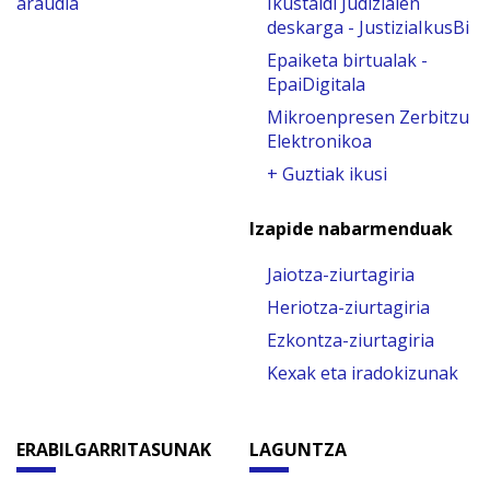
araudia
Ikustaldi Judizialen
deskarga - JustiziaIkusBi
Epaiketa birtualak -
EpaiDigitala
Mikroenpresen Zerbitzu
Elektronikoa
+ Guztiak ikusi
Izapide nabarmenduak
Jaiotza-ziurtagiria
Heriotza-ziurtagiria
Ezkontza-ziurtagiria
Kexak eta iradokizunak
ERABILGARRITASUNAK
LAGUNTZA