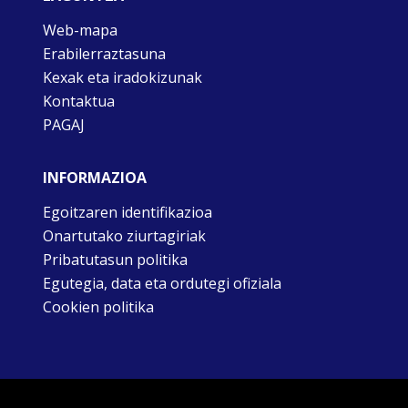
Web-mapa
Erabilerraztasuna
Kexak eta iradokizunak
Kontaktua
PAGAJ
INFORMAZIOA
Egoitzaren identifikazioa
Onartutako ziurtagiriak
Pribatutasun politika
Egutegia, data eta ordutegi ofiziala
Cookien politika