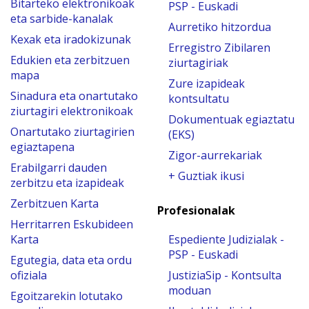
Bitarteko elektronikoak
PSP - Euskadi
eta sarbide-kanalak
Aurretiko hitzordua
Kexak eta iradokizunak
Erregistro Zibilaren
Edukien eta zerbitzuen
ziurtagiriak
mapa
Zure izapideak
Sinadura eta onartutako
kontsultatu
ziurtagiri elektronikoak
Dokumentuak egiaztatu
Onartutako ziurtagirien
(EKS)
egiaztapena
Zigor-aurrekariak
Erabilgarri dauden
+ Guztiak ikusi
zerbitzu eta izapideak
Zerbitzuen Karta
Profesionalak
Herritarren Eskubideen
Karta
Espediente Judizialak -
PSP - Euskadi
Egutegia, data eta ordu
ofiziala
JustiziaSip - Kontsulta
moduan
Egoitzarekin lotutako