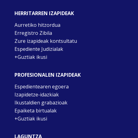
HERRITARREN IZAPIDEAK
Aurretiko hitzordua
Erregistro Zibila
Zure izapideak kontsultatu
Espediente Judizialak
+Guztiak ikusi
PROFESIONALEN IZAPIDEAK
Espedientearen egoera
Izapidetze-idazkiak
Ikustaldien grabazioak
Epaiketa birtualak
+Guztiak ikusi
LAGUNTZA