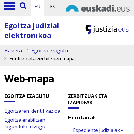
EU
ES
Egoitza judizial
elektronikoa
Hasiera
Egoitza ezagutu
Edukien eta zerbitzuen mapa
Web-mapa
EGOITZA EZAGUTU
ZERBITZUAK ETA
IZAPIDEAK
Egoitzaren identifikazioa
Herritarrak
Egoitza erabiltzen
lagunduko dizugu
Espediente judizialak -