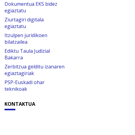
Dokumentua EKS bidez
egiaztatu
Ziurtagiri digitala
egiaztatu
Itzulpen juridikoen
bilatzailea
Ediktu Taula Judizial
Bakarra
Zerbitzua gelditu izanaren
egiaztagiriak
PSP-Euskadi ohar
teknikoak
KONTAKTUA