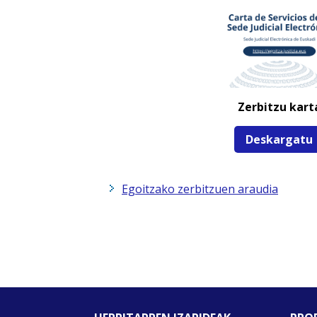
Zerbitzu kart
Deskargatu
Egoitzako zerbitzuen araudia