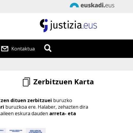
Data
:
2026/08/ 9
Kontaktua
Ordua
:
10:40:57
Zerbitzuen Karta
zen dituen zerbitzuei
buruzko
ri
buruzkoa ere. Halaber, zehazten dira
tzaileen eskura dauden
arreta- eta