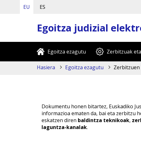
EU
ES
Egoitza judizial elekt
Egoitza ezagutu
Zerbitzuak eta
Hasiera
Egoitza ezagutu
Zerbitzuen
Dokumentu honen bitartez, Euskadiko Just
informazioa ematen da, bai eta zerbitzu 
eskatzen diren
baldintza teknikoak
,
zer
laguntza-kanalak
.