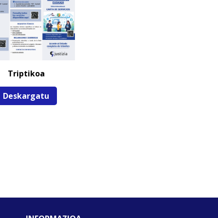
Triptikoa
Deskargatu