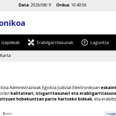
Data
:
2026/08/ 9
Ordua
:
10:40:57
ronikoa
 izapideak
Erabilgarritasunak
Laguntza
 Karta
izia Administrazioak Egoitza Judizial Elektronikoan
eskaint
horien
kalitateari, irisgarritasunari eta erabilgarritasuna
bitzuen hobekuntzan parte hartzeko bideak
, eta erabil