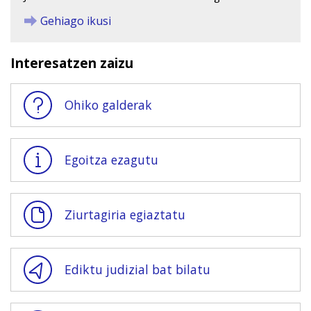
Gehiago ikusi
Interesatzen zaizu
Ohiko galderak
Egoitza ezagutu
Ziurtagiria egiaztatu
Ediktu judizial bat bilatu