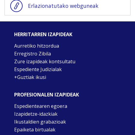
Erlazionatutako webguneak
HERRITARREN IZAPIDEAK
Aurretiko hitzordua
Erregistro Zibila
Zure izapideak kontsultatu
Espediente Judizialak
+Guztiak ikusi
PROFESIONALEN IZAPIDEAK
Espedientearen egoera
Izapidetze-idazkiak
Ikustaldien grabazioak
Epaiketa birtualak