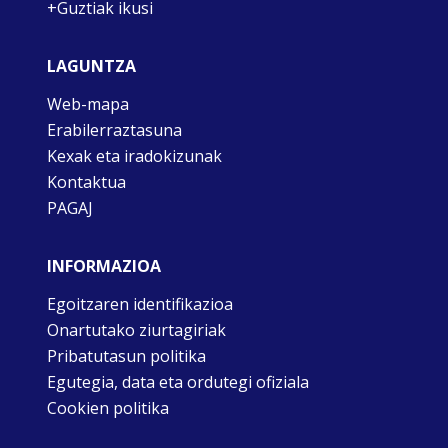
+Guztiak ikusi
LAGUNTZA
Web-mapa
Erabilerraztasuna
Kexak eta iradokizunak
Kontaktua
PAGAJ
INFORMAZIOA
Egoitzaren identifikazioa
Onartutako ziurtagiriak
Pribatutasun politika
Egutegia, data eta ordutegi ofiziala
Cookien politika