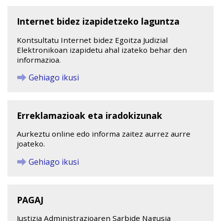
Internet bidez izapidetzeko laguntza
Kontsultatu Internet bidez Egoitza Judizial
Elektronikoan izapidetu ahal izateko behar den
informazioa.
Gehiago ikusi
Erreklamazioak eta iradokizunak
Aurkeztu online edo informa zaitez aurrez aurre
joateko.
Gehiago ikusi
PAGAJ
Justizia Administrazioaren Sarbide Nagusia