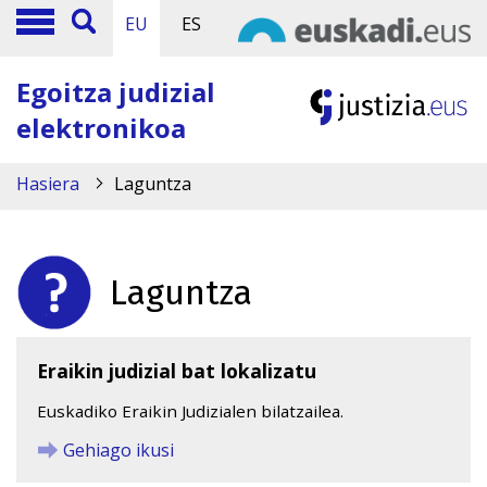
EU
ES
Egoitza judizial
elektronikoa
Hasiera
Laguntza
Laguntza
Eraikin judizial bat lokalizatu
Euskadiko Eraikin Judizialen bilatzailea.
Gehiago ikusi