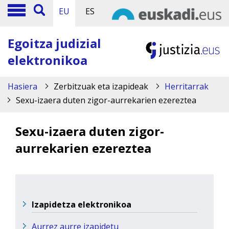
EU
ES
Egoitza judizial
elektronikoa
Hasiera
Zerbitzuak eta izapideak
Herritarrak
Sexu-izaera duten zigor-aurrekarien ezereztea
Sexu-izaera duten zigor-
aurrekarien ezereztea
Izapidetza elektronikoa
Aurrez aurre izapidetu