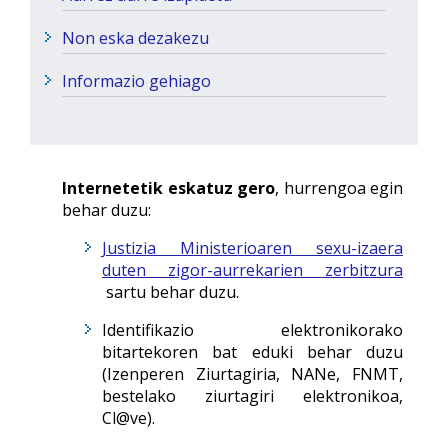
Non eska dezakezu
Informazio gehiago
Internetetik eskatuz gero
, hurrengoa egin
behar duzu:
Justizia Ministerioaren sexu-izaera
duten zigor-aurrekarien zerbitzura
sartu behar duzu.
Identifikazio elektronikorako
bitartekoren bat eduki behar duzu
(Izenperen Ziurtagiria, NANe, FNMT,
bestelako ziurtagiri elektronikoa,
Cl@ve).