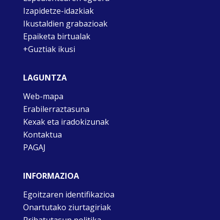
Izapidetze-idazkiak
Ikustaldien grabazioak
Epaiketa birtualak
+Guztiak ikusi
LAGUNTZA
Web-mapa
Erabilerraztasuna
Kexak eta iradokizunak
Kontaktua
PAGAJ
INFORMAZIOA
Egoitzaren identifikazioa
Onartutako ziurtagiriak