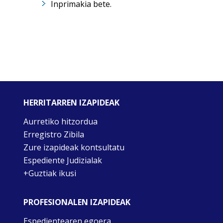
Inprimakia bete.
HERRITARREN IZAPIDEAK
Aurretiko hitzordua
Erregistro Zibila
Zure izapideak kontsultatu
Espediente Judizialak
+Guztiak ikusi
PROFESIONALEN IZAPIDEAK
Espedientearen egoera