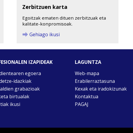
Zerbitzuen karta
Egoitzak ematen dituen zerbitzuak eta
kalitate-konpromisoak.
Gehiago ikusi
ESIONALEN IZAPIDEAK
LAGUNTZA
dientearen egoera
Web-mapa
idetze-idazkiak
Erabilerraztasuna
taldien grabazioak
Kexak eta iradokizunak
keta birtualak
Kontaktua
tiak ikusi
PAGAJ