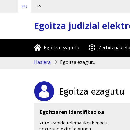
EU
ES
Egoitza judizial elekt
Egoitza ezagutu
Zerbitzuak eta
Hasiera
Egoitza ezagutu
Egoitza ezagutu
Egoitzaren identifikazioa
Zure izapide telematikoak modu
seguruan egiteko gunea.