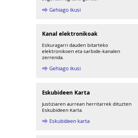
Gehiago ikusi
Kanal elektronikoak
Eskuragarri dauden bitarteko
elektronikoen eta sarbide-kanalen
zerrenda.
Gehiago ikusi
Eskubideen Karta
Justiziaren aurrean herritarrek dituzten
Eskubideen Karta.
Eskubideen karta