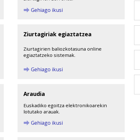
Gehiago ikusi
Ziurtagiriak egiaztatzea
Ziurtagirien baliozkotasuna online
egiaztatzeko sistemak.
Gehiago ikusi
Araudia
Euskadiko egoitza elektronikoarekin
lotutako arauak.
Gehiago ikusi