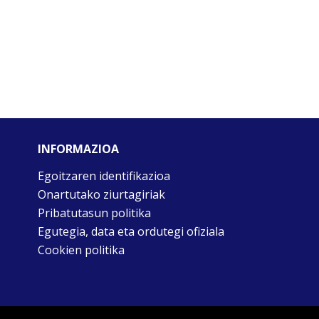
INFORMAZIOA
Egoitzaren identifikazioa
Onartutako ziurtagiriak
Pribatutasun politika
Egutegia, data eta ordutegi ofiziala
Cookien politika