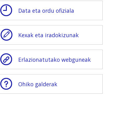
Data eta ordu ofiziala
Kexak eta iradokizunak
Erlazionatutako webguneak
Ohiko galderak