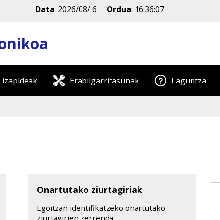
Data
:
2026/08/ 6
Ordua
:
16:36:07
ronikoa
 izapideak
Erabilgarritasunak
Laguntza
Onartutako ziurtagiriak
Egoitzan identifikatzeko onartutako
ziurtagirien zerrenda.