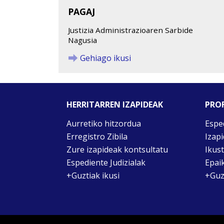
PAGAJ
Justizia Administrazioaren Sarbide
Nagusia
Gehiago ikusi
HERRITARREN IZAPIDEAK
PROF
Aurretiko hitzordua
Espe
Erregistro Zibila
Izap
Zure izapideak kontsultatu
Ikus
Espediente Judizialak
Epai
+Guztiak ikusi
+Guz