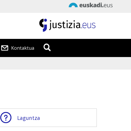
Data
:
2026/08/ 6
Kontaktua
Ordua
:
16:36:07
Laguntza