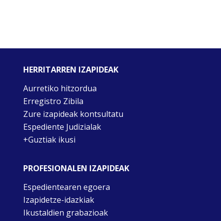
HERRITARREN IZAPIDEAK
Aurretiko hitzordua
Erregistro Zibila
Zure izapideak kontsultatu
Espediente Judizialak
+Guztiak ikusi
PROFESIONALEN IZAPIDEAK
Espedientearen egoera
Izapidetze-idazkiak
Ikustaldien grabazioak