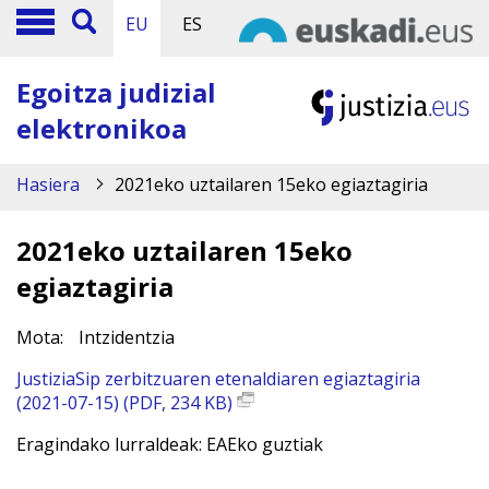
EU
ES
Egoitza judizial
elektronikoa
Hasiera
2021eko uztailaren 15eko egiaztagiria
2021eko uztailaren 15eko
egiaztagiria
Mota:
Intzidentzia
JustiziaSip zerbitzuaren etenaldiaren egiaztagiria
(2021-07-15) (PDF, 234 KB)
Eragindako lurraldeak: EAEko guztiak