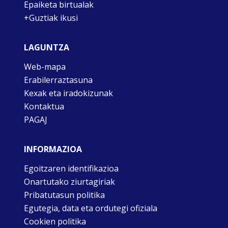
Epaiketa birtualak
+Guztiak ikusi
LAGUNTZA
Web-mapa
Erabilerraztasuna
Kexak eta iradokizunak
Kontaktua
PAGAJ
INFORMAZIOA
Egoitzaren identifikazioa
Onartutako ziurtagiriak
Pribatutasun politika
Egutegia, data eta ordutegi ofiziala
Cookien politika