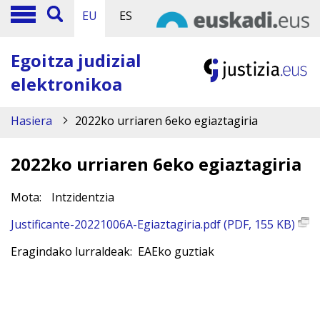
EU
ES
Egoitza judizial
elektronikoa
Hasiera
2022ko urriaren 6eko egiaztagiria
2022ko urriaren 6eko egiaztagiria
Mota:
Intzidentzia
Justificante-20221006A-Egiaztagiria.pdf (PDF, 155 KB)
Eragindako lurraldeak: EAEko guztiak