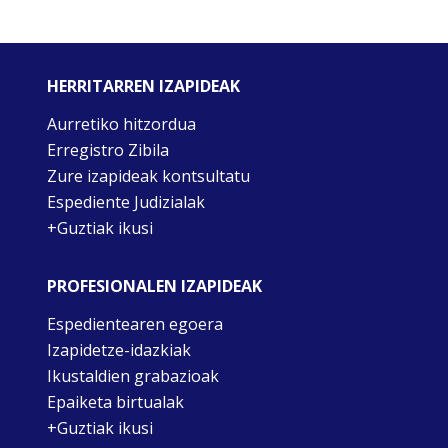
HERRITARREN IZAPIDEAK
Aurretiko hitzordua
Erregistro Zibila
Zure izapideak kontsultatu
Espediente Judizialak
+Guztiak ikusi
PROFESIONALEN IZAPIDEAK
Espedientearen egoera
Izapidetze-idazkiak
Ikustaldien grabazioak
Epaiketa birtualak
+Guztiak ikusi