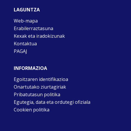
LAGUNTZA
Web-mapa
Erabilerraztasuna
Kexak eta iradokizunak
Kontaktua
PAGAJ
INFORMAZIOA
Egoitzaren identifikazioa
Onartutako ziurtagiriak
Pribatutasun politika
Egutegia, data eta ordutegi ofiziala
Cookien politika