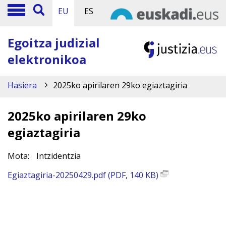
EU
ES
Egoitza judizial
elektronikoa
Hasiera
2025ko apirilaren 29ko egiaztagiria
2025ko apirilaren 29ko
egiaztagiria
Mota:
Intzidentzia
Egiaztagiria-20250429.pdf (PDF, 140 KB)