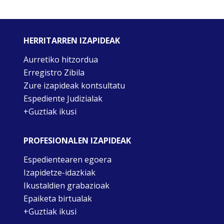
HERRITARREN IZAPIDEAK
Aurretiko hitzordua
Erregistro Zibila
Zure izapideak kontsultatu
Espediente Judizialak
+Guztiak ikusi
PROFESIONALEN IZAPIDEAK
Espedientearen egoera
Izapidetze-idazkiak
Ikustaldien grabazioak
Epaiketa birtualak
+Guztiak ikusi