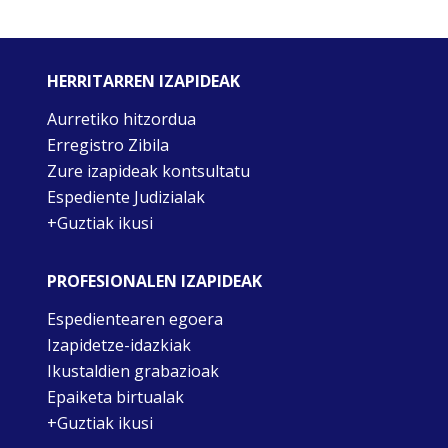
HERRITARREN IZAPIDEAK
Aurretiko hitzordua
Erregistro Zibila
Zure izapideak kontsultatu
Espediente Judizialak
+Guztiak ikusi
PROFESIONALEN IZAPIDEAK
Espedientearen egoera
Izapidetze-idazkiak
Ikustaldien grabazioak
Epaiketa birtualak
+Guztiak ikusi