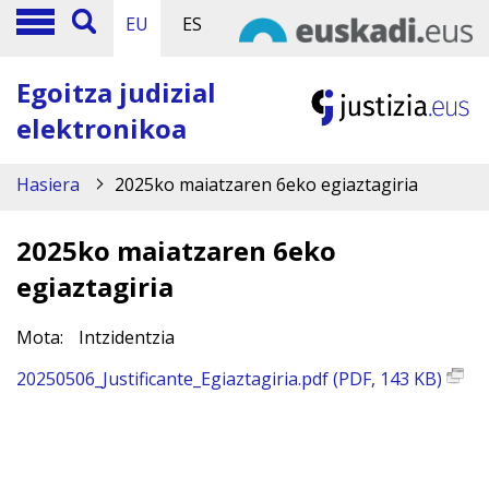
EU
ES
Egoitza judizial
elektronikoa
Hasiera
2025ko maiatzaren 6eko egiaztagiria
2025ko maiatzaren 6eko
egiaztagiria
Mota:
Intzidentzia
20250506_Justificante_Egiaztagiria.pdf (PDF, 143 KB)