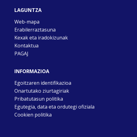
LAGUNTZA
Web-mapa
Erabilerraztasuna
Kexak eta iradokizunak
Kontaktua
PAGAJ
INFORMAZIOA
Egoitzaren identifikazioa
Onartutako ziurtagiriak
Pribatutasun politika
Egutegia, data eta ordutegi ofiziala
Cookien politika