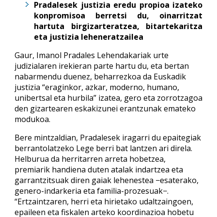
Pradalesek justizia eredu propioa izateko
konpromisoa berretsi du, oinarritzat
hartuta birgizarteratzea, bitartekaritza
eta justizia leheneratzailea
Gaur, Imanol Pradales Lehendakariak urte
judizialaren irekieran parte hartu du, eta bertan
nabarmendu duenez, beharrezkoa da Euskadik
justizia “eraginkor, azkar, moderno, humano,
unibertsal eta hurbila” izatea, gero eta zorrotzagoa
den gizartearen eskakizunei erantzunak emateko
modukoa.
Bere mintzaldian, Pradalesek iragarri du epaitegiak
berrantolatzeko Lege berri bat lantzen ari direla.
Helburua da herritarren arreta hobetzea,
premiarik handiena duten atalak indartzea eta
garrantzitsuak diren gaiak lehenestea −esaterako,
genero-indarkeria eta familia-prozesuak−.
“Ertzaintzaren, herri eta hirietako udaltzaingoen,
epaileen eta fiskalen arteko koordinazioa hobetu