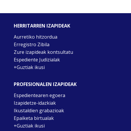
HERRITARREN IZAPIDEAK
Aurretiko hitzordua
Erregistro Zibila
Zure izapideak kontsultatu
Espediente Judizialak
+Guztiak ikusi
PROFESIONALEN IZAPIDEAK
Espedientearen egoera
Izapidetze-idazkiak
Ikustaldien grabazioak
Epaiketa birtualak
+Guztiak ikusi