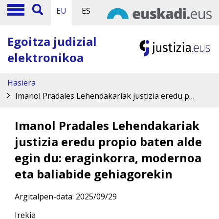
EU
ES
Egoitza judizial
elektronikoa
Hasiera
Imanol Pradales Lehendakariak justizia eredu propio baten alde egin du: eraginkorra, modernoa eta baliabide gehiagorekin
Imanol Pradales Lehendakariak
justizia eredu propio baten alde
egin du: eraginkorra, modernoa
eta baliabide gehiagorekin
Argitalpen-data:
2025/09/29
Irekia