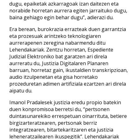
dugu, epaiketak azkarragoak izan daitezen eta
norabide horretan aurrera egiten jarraituko dugu,
baina gehiago egin behar dugu”, adierazi du.
Era berean, burokrazia errazteak duen garrantzia
eta prozesuak arintzeko teknologiaren
aurrerapenen zeregina nabarmendu ditu
Lehendakariak. Zentzu horretan, Espediente
Judizial Elektroniko bat garatzen ari direla
aurreratu du, Justizia Digitalaren Planaren
barruan, horretaz gain, ikustaldien transkripzioan,
audio itzulpenetan eta gisa horretako
prozeduretan adimen artifiziala ezartzen ari direla
aipatu du.
Imanol Pradalesek justizia eredu propio batekin
duen konpromisoa berretsi du, “pertsonen
duintasunarekiko errespetuan oinarrituta, betiere
birgizarteratzearen, pertsonak berriz
integratzearen, bitartekaritzaren eta justizia
leheneratzailearen ikuspegitik”. Lehendakariak