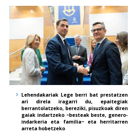
Lehendakariak Lege berri bat prestatzen
ari direla iragarri du, epaitegiak
berrantolatzeko, bereziki, pisuzkoak diren
gaiak indartzeko −besteak beste, genero-
indarkeria eta familia− eta herritarren
arreta hobetzeko