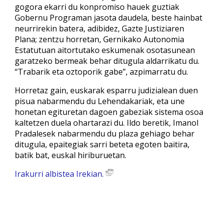
gogora ekarri du konpromiso hauek guztiak
Gobernu Programan jasota daudela, beste hainbat
neurrirekin batera, adibidez, Gazte Justiziaren
Plana; zentzu horretan, Gernikako Autonomia
Estatutuan aitortutako eskumenak osotasunean
garatzeko bermeak behar ditugula aldarrikatu du.
“Trabarik eta oztoporik gabe”, azpimarratu du.
Horretaz gain, euskarak esparru judizialean duen
pisua nabarmendu du Lehendakariak, eta une
honetan egituretan dagoen gabeziak sistema osoa
kaltetzen duela ohartarazi du. Ildo beretik, Imanol
Pradalesek nabarmendu du plaza gehiago behar
ditugula, epaitegiak sarri beteta egoten baitira,
batik bat, euskal hiriburuetan.
Irakurri albistea Irekian.