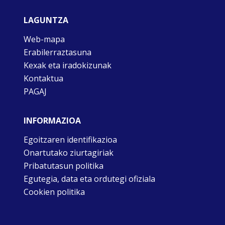
LAGUNTZA
Web-mapa
Erabilerraztasuna
Kexak eta iradokizunak
Kontaktua
PAGAJ
INFORMAZIOA
Egoitzaren identifikazioa
Onartutako ziurtagiriak
Pribatutasun politika
Egutegia, data eta ordutegi ofiziala
Cookien politika