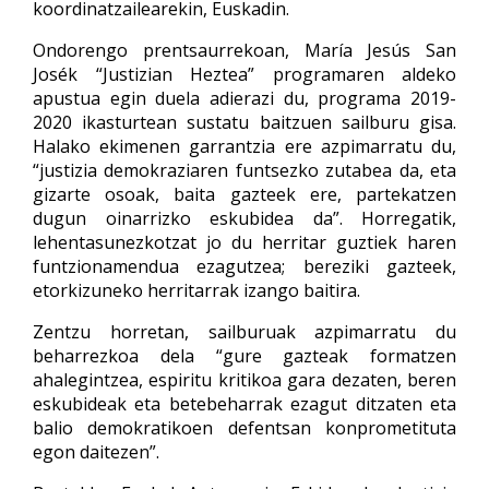
koordinatzailearekin, Euskadin.
Ondorengo prentsaurrekoan, María Jesús San
Josék “Justizian Heztea” programaren aldeko
apustua egin duela adierazi du, programa 2019-
2020 ikasturtean sustatu baitzuen sailburu gisa.
Halako ekimenen garrantzia ere azpimarratu du,
“justizia demokraziaren funtsezko zutabea da, eta
gizarte osoak, baita gazteek ere, partekatzen
dugun oinarrizko eskubidea da”. Horregatik,
lehentasunezkotzat jo du herritar guztiek haren
funtzionamendua ezagutzea; bereziki gazteek,
etorkizuneko herritarrak izango baitira.
Zentzu horretan, sailburuak azpimarratu du
beharrezkoa dela “gure gazteak formatzen
ahalegintzea, espiritu kritikoa gara dezaten, beren
eskubideak eta betebeharrak ezagut ditzaten eta
balio demokratikoen defentsan konprometituta
egon daitezen”.