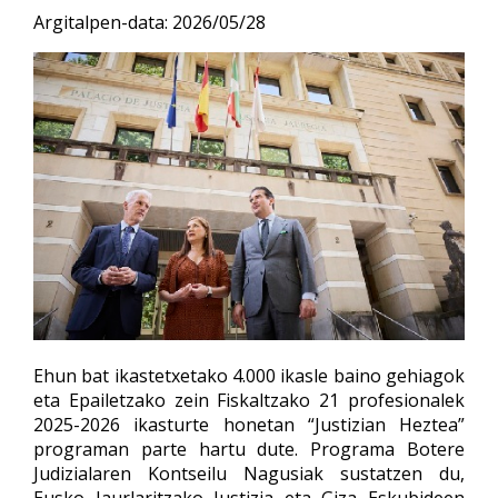
Argitalpen-data:
2026/05/28
Ehun bat ikastetxetako 4.000 ikasle baino gehiagok
eta Epailetzako zein Fiskaltzako 21 profesionalek
2025-2026 ikasturte honetan “Justizian Heztea”
programan parte hartu dute. Programa Botere
Judizialaren Kontseilu Nagusiak sustatzen du,