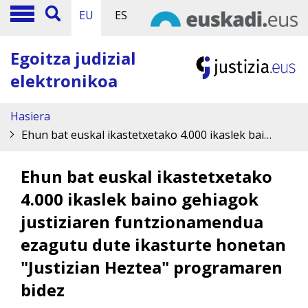
EU
ES
Egoitza judizial
elektronikoa
Hasiera
Ehun bat euskal ikastetxetako 4.000 ikaslek baino gehiagok justiziaren funtzionamendua ezagutu dute ikasturte honetan "Justizian Heztea" programaren bidez
Ehun bat euskal ikastetxetako
4.000 ikaslek baino gehiagok
justiziaren funtzionamendua
ezagutu dute ikasturte honetan
"Justizian Heztea" programaren
bidez