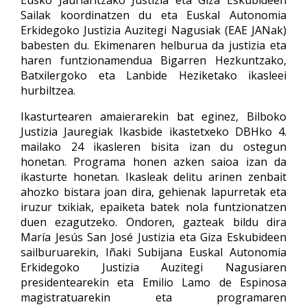
Eusko Jaurlaritzako Justizia eta Giza Eskubideen
Sailak koordinatzen du eta Euskal Autonomia
Erkidegoko Justizia Auzitegi Nagusiak (EAE JANak)
babesten du. Ekimenaren helburua da justizia eta
haren funtzionamendua Bigarren Hezkuntzako,
Batxilergoko eta Lanbide Heziketako ikasleei
hurbiltzea.
Ikasturtearen amaierarekin bat eginez, Bilboko
Justizia Jauregiak Ikasbide ikastetxeko DBHko 4.
mailako 24 ikasleren bisita izan du ostegun
honetan. Programa honen azken saioa izan da
ikasturte honetan. Ikasleak delitu arinen zenbait
ahozko bistara joan dira, gehienak lapurretak eta
iruzur txikiak, epaiketa batek nola funtzionatzen
duen ezagutzeko. Ondoren, gazteak bildu dira
María Jesús San José Justizia eta Giza Eskubideen
sailburuarekin, Iñaki Subijana Euskal Autonomia
Erkidegoko Justizia Auzitegi Nagusiaren
presidentearekin eta Emilio Lamo de Espinosa
magistratuarekin eta programaren