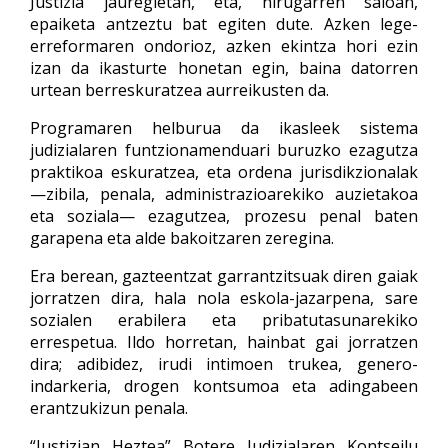
Justizia jauregietan, eta, hirugarren saioan,
epaiketa antzeztu bat egiten dute. Azken lege-
erreformaren ondorioz, azken ekintza hori ezin
izan da ikasturte honetan egin, baina datorren
urtean berreskuratzea aurreikusten da.
Programaren helburua da ikasleek sistema
judizialaren funtzionamenduari buruzko ezagutza
praktikoa eskuratzea, eta ordena jurisdikzionalak
—zibila, penala, administrazioarekiko auzietakoa
eta soziala— ezagutzea, prozesu penal baten
garapena eta alde bakoitzaren zeregina.
Era berean, gazteentzat garrantzitsuak diren gaiak
jorratzen dira, hala nola eskola-jazarpena, sare
sozialen erabilera eta pribatutasunarekiko
errespetua. Ildo horretan, hainbat gai jorratzen
dira; adibidez, irudi intimoen trukea, genero-
indarkeria, drogen kontsumoa eta adingabeen
erantzukizun penala.
“Justizian Heztea” Botere Judizialaren Kontseilu