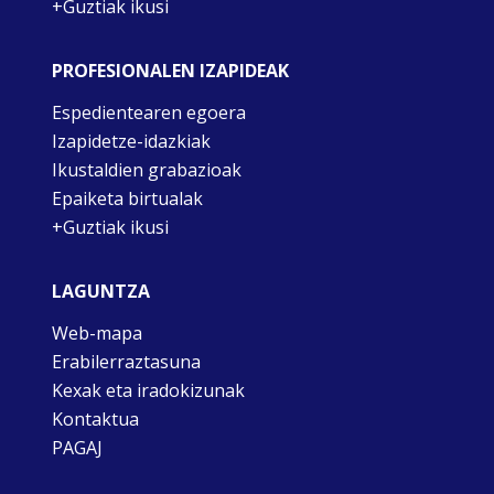
+Guztiak ikusi
PROFESIONALEN IZAPIDEAK
Espedientearen egoera
Izapidetze-idazkiak
Ikustaldien grabazioak
Epaiketa birtualak
+Guztiak ikusi
LAGUNTZA
Web-mapa
Erabilerraztasuna
Kexak eta iradokizunak
Kontaktua
PAGAJ