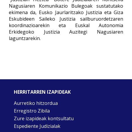
Nagusiaren Komunikazio Bulegoak sustatutako
ekimena da, Eusko Jaurlaritzako Justizia eta Giza
Eskubideen Saileko Justizia sailburuordetzaren
koordinazioarekin eta Euskal Autonomia
Erkidegoko Justizia Auzitegi Nagusiaren
laguntzarekin.
HERRITARREN IZAPIDEAK
Aurretiko hitzordua
Erregistro Zibila
Zure izapideak kontsultatu
Espediente Judizialak