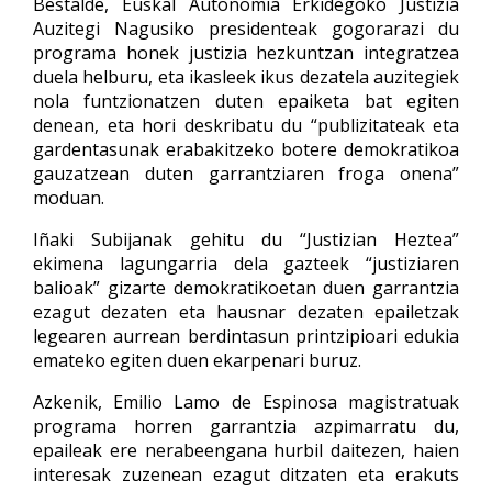
Bestalde, Euskal Autonomia Erkidegoko Justizia
Auzitegi Nagusiko presidenteak gogorarazi du
programa honek justizia hezkuntzan integratzea
duela helburu, eta ikasleek ikus dezatela auzitegiek
nola funtzionatzen duten epaiketa bat egiten
denean, eta hori deskribatu du “publizitateak eta
gardentasunak erabakitzeko botere demokratikoa
gauzatzean duten garrantziaren froga onena”
moduan.
Iñaki Subijanak gehitu du “Justizian Heztea”
ekimena lagungarria dela gazteek “justiziaren
balioak” gizarte demokratikoetan duen garrantzia
ezagut dezaten eta hausnar dezaten epailetzak
legearen aurrean berdintasun printzipioari edukia
emateko egiten duen ekarpenari buruz.
Azkenik, Emilio Lamo de Espinosa magistratuak
programa horren garrantzia azpimarratu du,
epaileak ere nerabeengana hurbil daitezen, haien
interesak zuzenean ezagut ditzaten eta erakuts