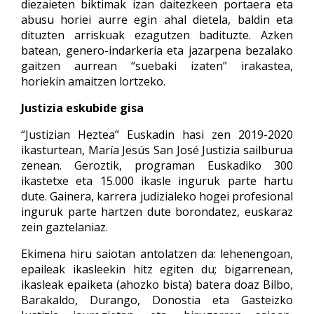
diezaieten biktimak izan daitezkeen portaera eta
abusu horiei aurre egin ahal dietela, baldin eta
dituzten arriskuak ezagutzen badituzte. Azken
batean, genero-indarkeria eta jazarpena bezalako
gaitzen aurrean “suebaki izaten” irakastea,
horiekin amaitzen lortzeko.
Justizia eskubide gisa
“Justizian Heztea” Euskadin hasi zen 2019-2020
ikasturtean, María Jesús San José Justizia sailburua
zenean. Geroztik, programan Euskadiko 300
ikastetxe eta 15.000 ikasle inguruk parte hartu
dute. Gainera, karrera judizialeko hogei profesional
inguruk parte hartzen dute borondatez, euskaraz
zein gaztelaniaz.
Ekimena hiru saiotan antolatzen da: lehenengoan,
epaileak ikasleekin hitz egiten du; bigarrenean,
ikasleak epaiketa (ahozko bista) batera doaz Bilbo,
Barakaldo, Durango, Donostia eta Gasteizko