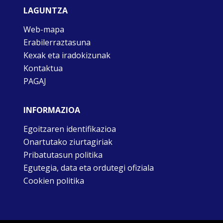
LAGUNTZA
Web-mapa
Erabilerraztasuna
Kexak eta iradokizunak
Kontaktua
PAGAJ
INFORMAZIOA
Egoitzaren identifikazioa
Onartutako ziurtagiriak
Pribatutasun politika
Egutegia, data eta ordutegi ofiziala
Cookien politika