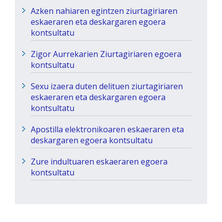
Azken nahiaren egintzen ziurtagiriaren
eskaeraren eta deskargaren egoera
kontsultatu
Zigor Aurrekarien Ziurtagiriaren egoera
kontsultatu
Sexu izaera duten delituen ziurtagiriaren
eskaeraren eta deskargaren egoera
kontsultatu
Apostilla elektronikoaren eskaeraren eta
deskargaren egoera kontsultatu
Zure indultuaren eskaeraren egoera
kontsultatu