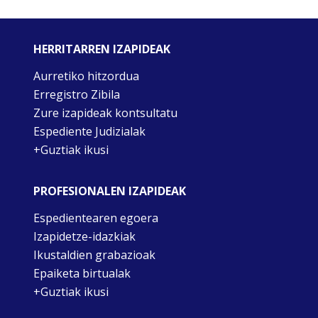
HERRITARREN IZAPIDEAK
Aurretiko hitzordua
Erregistro Zibila
Zure izapideak kontsultatu
Espediente Judizialak
+Guztiak ikusi
PROFESIONALEN IZAPIDEAK
Espedientearen egoera
Izapidetze-idazkiak
Ikustaldien grabazioak
Epaiketa birtualak
+Guztiak ikusi