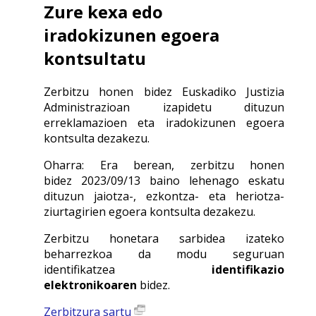
Zure kexa edo
iradokizunen egoera
kontsultatu
Zerbitzu honen bidez Euskadiko Justizia
Administrazioan izapidetu dituzun
erreklamazioen eta iradokizunen egoera
kontsulta dezakezu.
Oharra: Era berean, zerbitzu honen
bidez
2023/09/13 baino lehenago eskatu
dituzun jaiotza-, ezkontza- eta heriotza-
ziurtagirien egoera kontsulta dezakezu.
Zerbitzu honetara sarbidea izateko
beharrezkoa da modu seguruan
identifikatzea
identifikazio
elektronikoaren
bidez.
Zerbitzura sartu