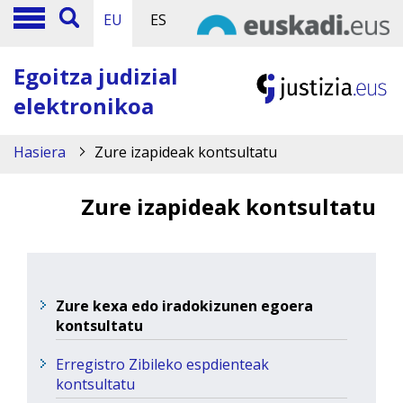
EU
ES
Egoitza judizial
elektronikoa
Hasiera
Zure izapideak kontsultatu
Zure izapideak kontsultatu
Zure kexa edo iradokizunen egoera
kontsultatu
Erregistro Zibileko espdienteak
kontsultatu