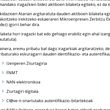
mandako iragazkien bidez aktiboen bilaketa egiteko, ez da i
ikidazioen Atarian argitaratuta dauden aktiboen bilaketa egi
akoitzeko irekitzeko eskaeraren Mikroenpresen Zerbitzu El
idez) igorri behar dira.
ilaketa hori iragazki bat edo gehiago erabiliz egin ahal izan
autatuta).
ainera, eremu pribatu bat dago iragarkiak argitaratzeko, de
ribaturako eskuragarri dauden identifikazio- eta autentifik
Izenperen Ziiurtagiria
FNMT
NAN-elektronikoa
Ziurtagiri digitala
Cl@ve-n onartutako autentifikazio-bitartekoak