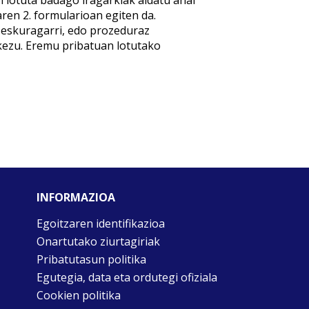
 lotuta badago iragarkiak aldatu ahal
ren 2. formularioan egiten da.
 eskuragarri, edo prozeduraz
kezu. Eremu pribatuan lotutako
INFORMAZIOA
Egoitzaren identifikazioa
Onartutako ziurtagiriak
Pribatutasun politika
Egutegia, data eta ordutegi ofiziala
Cookien politika