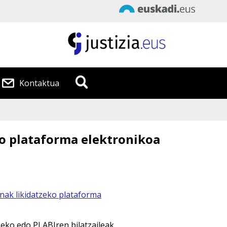
Data
:
2026/08/ 7
Kontaktua
Ordua
:
22:25:51
o plataforma elektronikoa
ak likidatzeko plataforma
eko edo PLABIren bilatzaileak