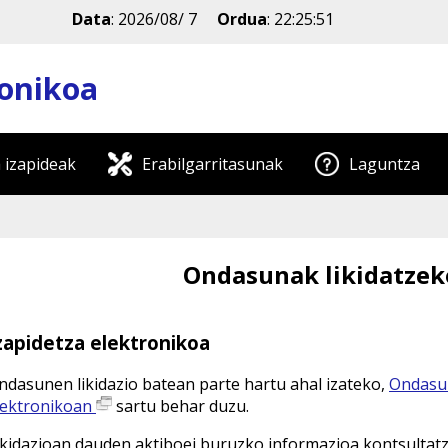
Data
:
2026/08/ 7
Ordua
:
22:25:51
ronikoa
 izapideak
Erabilgarritasunak
Laguntza
Ondasunak likidatzek
zapidetza elektronikoa
ndasunen likidazio batean parte hartu ahal izateko,
Ondasun
lektronikoan
sartu behar duzu.
ikidazioan dauden aktiboei buruzko informazioa kontsultatz