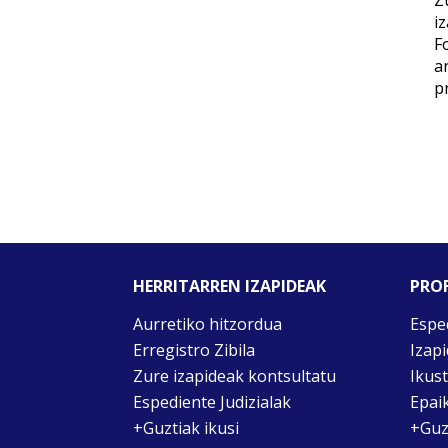
Z
i
F
a
p
HERRITARREN IZAPIDEAK
PROF
Aurretiko hitzordua
Espe
Erregistro Zibila
Izap
Zure izapideak kontsultatu
Ikus
Espediente Judizialak
Epai
+Guztiak ikusi
+Guz