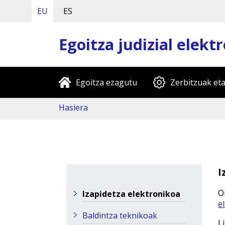
EU
ES
Egoitza judizial elekt
Egoitza ezagutu
Zerbitzuak eta
Hasiera
I
O
Izapidetza elektronikoa
e
Baldintza teknikoak
L