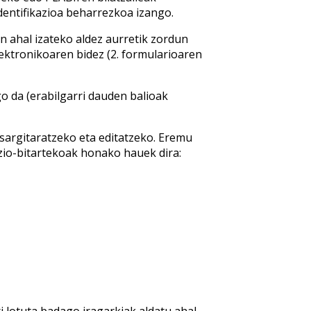
dentifikazioa beharrezkoa izango.
n ahal izateko aldez aurretik zordun
ektronikoaren bidez (2. formularioaren
go da (erabilgarri dauden balioak
sargitaratzeko eta editatzeko. Eremu
azio-bitartekoak honako hauek dira: