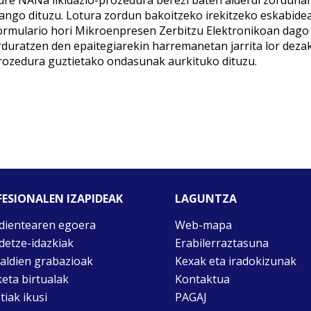
ure NANa likidazio-prozedura berezi baten alderdi zordunari
zango dituzu. Lotura zordun bakoitzeko irekitzeko eskabidea
ormulario hori Mikroenpresen Zerbitzu Elektronikoan dago
rduratzen den epaitegiarekin harremanetan jarrita lor deza
rozedura guztietako ondasunak aurkituko dituzu.
ESIONALEN IZAPIDEAK
LAGUNTZA
dientearen egoera
Web-mapa
idetze-idazkiak
Erabilerraztasuna
taldien grabazioak
Kexak eta iradokizunak
keta birtualak
Kontaktua
tiak ikusi
PAGAJ