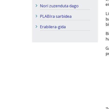
e
Nori zuzenduta dago
L
PLABIra sarbidea
b
b
Erabilera-gida
B
h
G
p