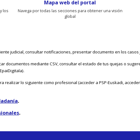
Mapa web del portal
y los
Navega por todas las secciones para obtener una visión
global
iente judicial, consultar notificaciones, presentar documento en los casos j
icar documentos mediante CSV, consultar el estado de tus quejas o sugere
EpaiDigitala).
ra realizar lo siguiente como profesional (acceder a PSP-Euskadi, acceder a
dadanía
.
sionales
.