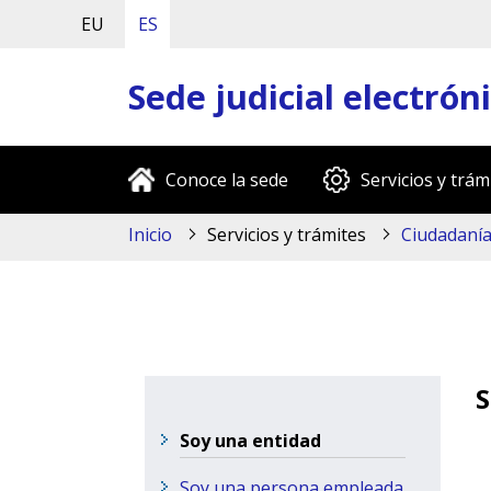
EU
ES
Sede judicial electrón
Conoce la sede
Servicios y trám
Inicio
Servicios y trámites
Ciudadaní
S
Soy una entidad
Soy una persona empleada