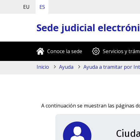
EU
ES
Sede judicial electrón
Conoce la sede
Servicios y trám
Inicio
Ayuda
Ayuda a tramitar por In
A continuación se muestran las páginas d
Ciud