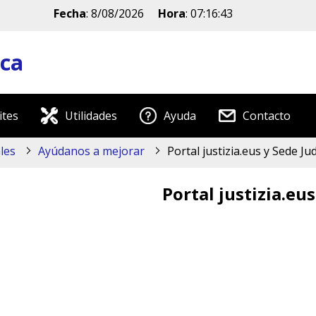
Fecha
:
8/08/2026
Hora
:
07:16:44
ica
ites
Utilidades
Ayuda
Contacto
les
Ayúdanos a mejorar
Portal justizia.eus y Sede Jud
Portal justizia.eus