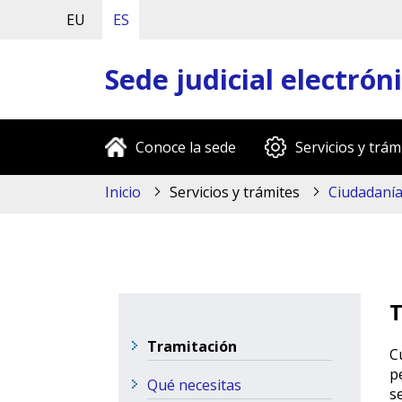
EU
ES
Sede judicial electrón
Conoce la sede
Servicios y trám
Inicio
Servicios y trámites
Ciudadaní
T
Tramitación
C
p
Qué necesitas
s