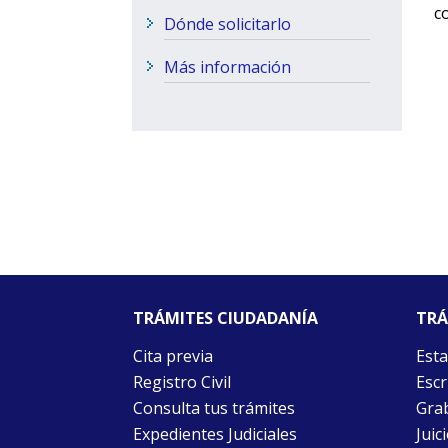
c
Dónde solicitarlo
Más información
TRÁMITES CIUDADANÍA
TRÁ
Cita previa
Esta
Registro Civil
Escr
Consulta tus trámites
Grab
Expedientes Judiciales
Juic