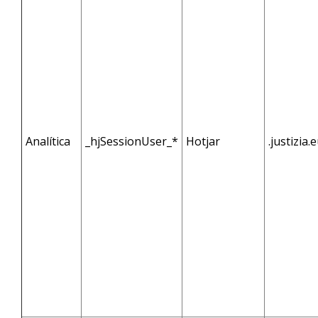
Analítica
_hjSessionUser_*
Hotjar
.justizia.