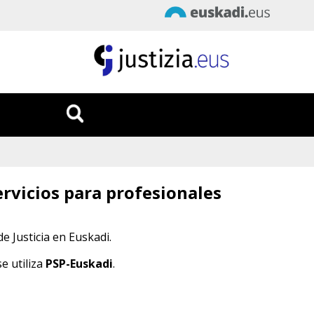
Fecha
:
8/08/2026
Hora
:
15:47:11
ervicios para profesionales
e Justicia en Euskadi.
e utiliza
PSP-Euskadi
.