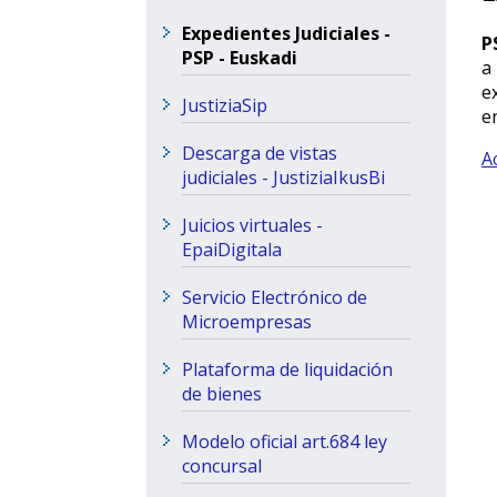
Expedientes Judiciales -
P
PSP - Euskadi
a
e
JustiziaSip
e
Descarga de vistas
A
judiciales - JustiziaIkusBi
Juicios virtuales -
EpaiDigitala
Servicio Electrónico de
Microempresas
Plataforma de liquidación
de bienes
Modelo oficial art.684 ley
concursal